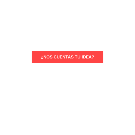
Detrás de cada juguete, también se
hace historia
¿NOS CUENTAS TU IDEA?