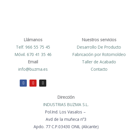
Llámanos
Nuestros servicios
Telf. 966 55 75 45
Desarrollo De Producto
Móvil. 670 41 35 46
Fabricación por Rotomoldeo
Email
Taller de Acabado
info@buzma.es
Contacto
F
Y
I
a
o
n
c
u
s
e
t
t
Dirección
b
u
a
o
b
g
o
e
r
INDUSTRIAS BUZMA S.L.
k
a
m
Pol.Ind. Los Vasalos –
Avd de la muñeca nº3
Apdo. 77 C.P.03430 ONIL (Alicante)