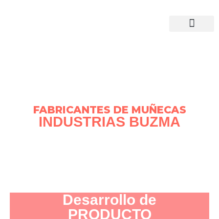
Ir
al
contenido
FABRICANTES DE MUÑECAS
INDUSTRIAS BUZMA
Cuéntanos tu idea, nosotros la
moldeamos
Desarrollo de
PRODUCTO