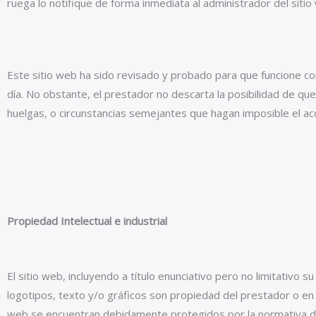
ruega lo notifique de forma inmediata al administrador del sitio
Este sitio web ha sido revisado y probado para que funcione cor
día. No obstante, el prestador no descarta la posibilidad de q
huelgas, o circunstancias semejantes que hagan imposible el ac
Propiedad Intelectual e industrial
El sitio web, incluyendo a título enunciativo pero no limitativ
logotipos, texto y/o gráficos son propiedad del prestador o en 
web se encuentran debidamente protegidos por la normativa de p