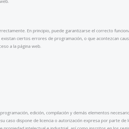
 web.
rectamente. En principio, puede garantizarse el correcto funcion
ue existan ciertos errores de programación, o que acontezcan cau
ceso a la página web.
o su programación, edición, compilación y demás elementos necesari
su caso dispone de licencia o autorización expresa por parte de l
ropiedad intelectual e industrial, así como inscritos en los regi